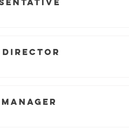
sentative
 Director
 Manager